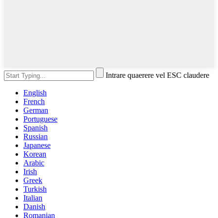
Intrare quaerere vel ESC claudere
English
French
German
Portuguese
Spanish
Russian
Japanese
Korean
Arabic
Irish
Greek
Turkish
Italian
Danish
Romanian