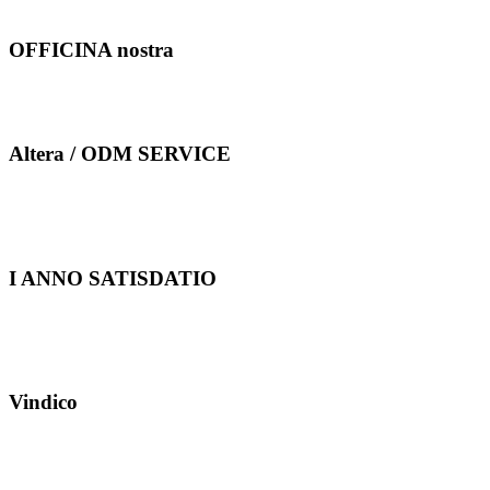
cubilia Curae.
OFFICINA nostra
Habet III officinas.
Do clientibus solidis gratiae.
Altera / ODM SERVICE
Altera accipere possumus / vel
ODM
tificatur nativus pro sample.
I ANNO SATISDATIO
districte moderamus utrunque
productum;
Quisque auctor elit.
Vindico
CC conductos imple ordinem
vestrum cito.