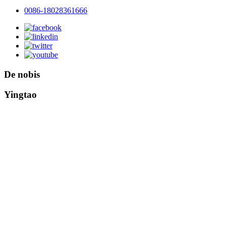
0086-18028361666
De nobis
Yingtao
Statutum in MMX, Yingtao Sink.
Est opificem et exportatorem
professionalem qui versatur in
consilio, progressu et productione
coquinae submersae.III officinas
habemus, quae in urbe Zhongshan et
urbe Jiangmen sita sunt.cum
opportuno translatione aditus.
Societas nostra technologiam
productivam technologiam peregre
induxit et magnum numerum
talentorum professionalium hauriunt.
Assidua innovatione productorum