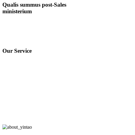
Qualis summus post-Sales
ministerium
Si quid ulterius queries habeas,
libenter senties ad nos scribere ac
libenter te intra XXIV horas
adiuvare.
Our Service
Cum fundamento suo , societas
usque ad fidei opinionem servat :
"Venditio honesta, qualitas
optima, populus-orientatio et
beneficia ad clientes."
Omnia agimus offerre clientibus
nostris optimis servitiis et
melioribus fructibus. Promittimus
nos responsales esse usque ad
finem semel opera nostra
incipiunt.