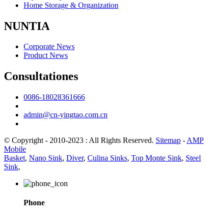
Home Storage & Organization
NUNTIA
Corporate News
Product News
Consultationes
0086-18028361666
admin@cn-yingtao.com.cn
© Copyright - 2010-2023 : All Rights Reserved.
Sitemap
-
AMP
Mobile
Basket
,
Nano Sink
,
Diver
,
Culina Sinks
,
Top Monte Sink
,
Steel
Sink
,
Phone