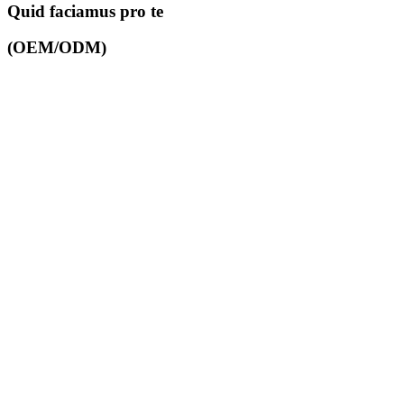
Quid faciamus pro te
(OEM/ODM)
Ab exordio eius
semper philosophiam
"artificii spiritum,
artem et
pulchritudinem
persequentes"
promovemus.
Committere ut clientes
cum solutionibus
solutionis prae-
venditionis, in-
venditionis et post-
venditionis
praevenientes
provideant, operae
nostrae excellentis
producti qualitas et
artificia superba
diversis necessitatibus