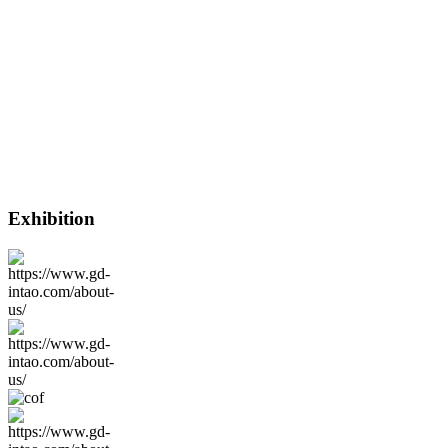
occurrent emptori.
Super 300 exemplaria
venditionis regularium
productorum, inclusa
coquina, submersa
ancilla,
accessorium.Habent
brevem copiam
circuitus et peculi
sumptus.
Exhibition